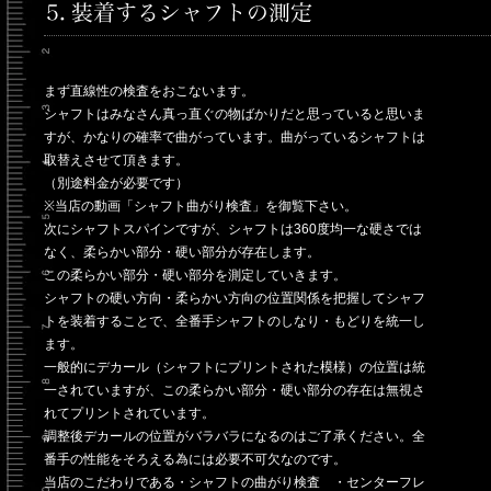
まず直線性の検査をおこないます。
シャフトはみなさん真っ直ぐの物ばかりだと思っていると思いま
すが、かなりの確率で曲がっています。曲がっているシャフトは
取替えさせて頂きます。
（別途料金が必要です）
※当店の動画「シャフト曲がり検査」を御覧下さい。
次にシャフトスパインですが、シャフトは360度均一な硬さでは
なく、柔らかい部分・硬い部分が存在します。
この柔らかい部分・硬い部分を測定していきます。
シャフトの硬い方向・柔らかい方向の位置関係を把握してシャフ
トを装着することで、全番手シャフトのしなり・もどりを統一し
ます。
一般的にデカール（シャフトにプリントされた模様）の位置は統
一されていますが、この柔らかい部分・硬い部分の存在は無視さ
れてプリントされています。
調整後デカールの位置がバラバラになるのはご了承ください。全
番手の性能をそろえる為には必要不可欠なのです。
当店のこだわりである・シャフトの曲がり検査 ・センターフレ