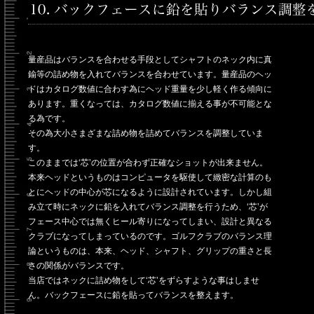
量産品はバランスを合わせる手段としてシャフトのネック内に真
鍮等の詰め物を入れてバランスを合わせています。量産品のヘッ
ドはカタログ数値に合わす為にヘッド重量を少し軽く作る傾向に
あります。重くなっては、カタログ数値に揃える事が不可能とな
る為です。
その為大小さまざまな詰め物を詰めてバランスを調整していま
す。
このままでは‘芯’の位置が合わず正確なショットが出来ません。
本来ヘッドというものはコンピュータを駆使して緻密な計算のも
とにヘッドの中心が芯になるように設計されています。しかし組
み立て時にネックに鉛を入れてバランス調整を行うため、‘芯’が
フェース中心では無くヒール寄りになってしまい、設計と異なる
クラブになってしまっているのです。ゴルフクラブのバランス理
論というものは、本来、ヘッド、シャフト、グリップの重さと長
さの関係がバランスです。
当店ではネックに詰め物をして‘芯’をずらすような事はしませ
ん。バックフェースに鉛を貼ってバランスを整えます。