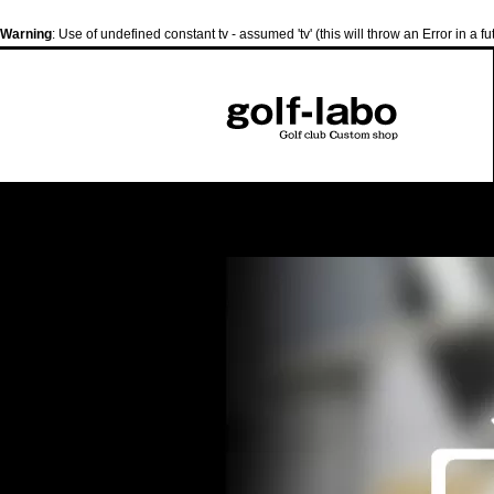
Warning
: Use of undefined constant tv - assumed 'tv' (this will throw an Error in a f