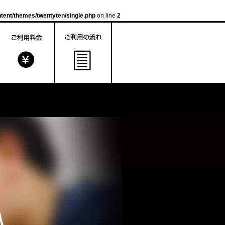
tent/themes/twentyten/single.php
on line
2