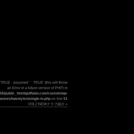
 TRUE - assumed ' TRUE' (this will throw
an Error in a future version of PHP) in
8/public_html/golflabo.com/custom/wp-
hemes/twentyten/single-tv.php
on line
51
VOL2:NEWクラブ紹介 »