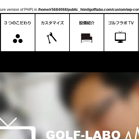
uture version of PHP) in
/home/r5684068/public_html/golflabo.com/custom/wp-con