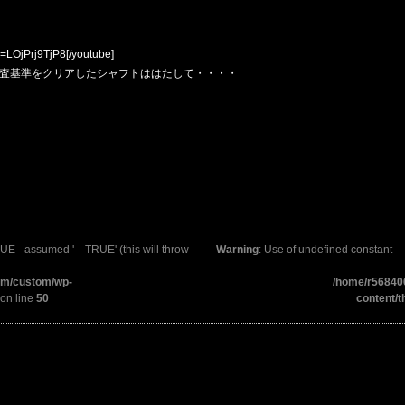
=LOjPrj9TjP8[/youtube]
検査基準をクリアしたシャフトははたして・・・・
UE - assumed ' TRUE' (this will throw
Warning
: Use of undefined constant
com/custom/wp-
/home/r568406
on line
50
content/t